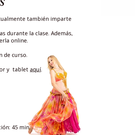
S
Actualmente también imparte
as durante la clase. Además,
rla online.
n de curso.
or y tablet
aquí
.
ción: 45 min.